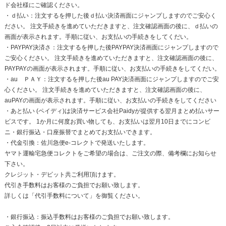
ド会社様にご確認ください。
・ｄ払い：注文するを押した後ｄ払い決済画面にジャンプしますのでご安心く
ださい。 注文手続きを進めていただきますと、注文確認画面の後に、ｄ払いの
画面が表示されます。手順に従い、お支払いの手続きをしてくだい。
・PAYPAY決済さ：注文するを押した後PAYPAY決済画面にジャンプしますので
ご安心ください。 注文手続きを進めていただきますと、注文確認画面の後に、
PAYPAYの画面が表示されます。手順に従い、お支払いの手続きをしてくだい。
・au ＰＡＹ：注文するを押した後au PAY決済画面にジャンプしますのでご安
心ください。 注文手続きを進めていただきますと、注文確認画面の後に、
auPAYの画面が表示されます。手順に従い、お支払いの手続きをしてください
・あと払い (ペイディ)は決済サービス会社Paidyが提供する翌月まとめ払いサー
ビスです。 1か月に何度お買い物しても、お支払いは翌月10日までにコンビ
ニ・銀行振込・口座振替でまとめてお支払いできます。
・代金引換：佐川急便e-コレクトで発送いたします。
ヤマト運輸宅急便コレクトをご希望の場合は、ご注文の際、備考欄にお知らせ
下さい。
クレジット・デビット共ご利用頂けます。
代引き手数料はお客様のご負担でお願い致します。
詳しくは「
代引手数料について
」を御覧ください。
・銀行振込：振込手数料はお客様のご負担でお願い致します。