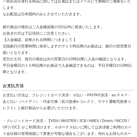
一部出荷が遅れる商品に関してはお電話またはメールにて納期のご連絡をいた
します。
なお配送は日本国内のみとさせていただきます。
銀行振込の場合はご入金確認後の3日以内に発送いたします。
お急ぎの方は下記項目にご注意ください。
【入金確認、反映される時間につきまして 】
北陸銀行の営業時間に依存しますので１５時以降のお振込は、銀行の翌営業日
扱いとなります。
翌日が土日、祝日の場合は次の営業日の10時以降に入金の確認となります。
平日金曜日の１５時以降のお振込で入金確認できるのは、平日月曜日の10時以
降となります。
お支払方法
お支払い方法は、クレジットカード決済・ｄ払い・PAYPAY決済・au ＰＡＹ・
あと払い（ペイディ）・代金引換（佐川急便e-コレクト、ヤマト運輸宅急便コ
レクト）と銀行振込からお選びいただけます。
・クレジットカード決済：【VISA / MASTER / JCB / AMEX / Diners / NICOS /
UFJ / DC】がご利用頂けます。※ボーナス払いに関しては決済後ご利用のカー
ド会社様の管理画面にて変更が可能な場合もございます。何れもお持ちのカー