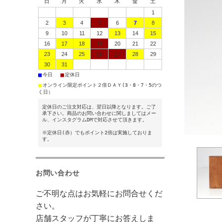
日
月
火
水
木
金
土
1
2
3
4
5
6
7
8
9
10
11
12
13
14
15
16
17
18
19
20
21
22
23
24
25
26
27
28
29
30
31
■
■
今日
定休日
■
オンライン限定ポイント２倍ＤＡＹ(3・8・7・5のつ
く日）
定休日のご注文対応は、翌日以降となります。ご了
承下さい。商品のお問い合わせに関しましてはメー
ル、インスタグラムDMで対応させて頂きます。
※定休日(赤）でもポイント2倍は実施しておりま
す。
お問い合わせ
ご不明な点はお気軽にお問合せくだ
さい。
店舗スタッフが丁寧にお答えしま