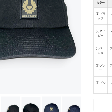
カラー
(1)ブラ
フ
ック
(2)ネイ
フ
ビー
(3)ベー
フ
ジュ
(3)グレ
フ
ー
(5)ブル
フ
ー