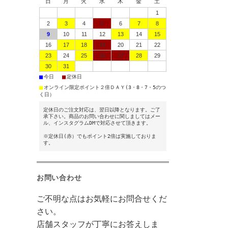
日
月
火
水
木
金
土
1
2
3
4
5
6
7
8
9
10
11
12
13
14
15
16
17
18
19
20
21
22
23
24
25
26
27
28
29
30
31
■
■
今日
定休日
■
オンライン限定ポイント２倍ＤＡＹ(3・8・7・5のつ
く日）
定休日のご注文対応は、翌日以降となります。ご了
承下さい。商品のお問い合わせに関しましてはメー
ル、インスタグラムDMで対応させて頂きます。
※定休日(赤）でもポイント2倍は実施しておりま
す。
お問い合わせ
ご不明な点はお気軽にお問合せくだ
さい。
店舗スタッフが丁寧にお答えしま